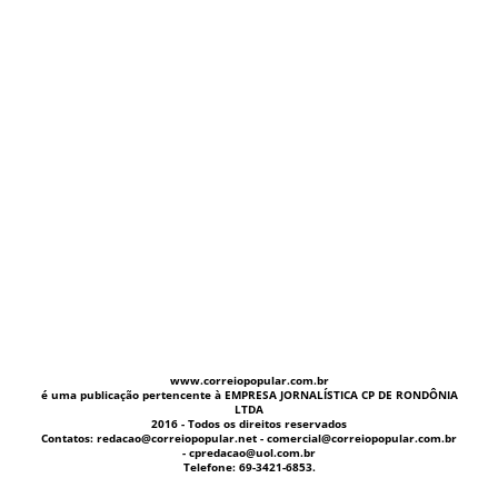
www.correiopopular.com.br
é uma publicação pertencente à EMPRESA JORNALÍSTICA CP DE RONDÔNIA
LTDA
2016 - Todos os direitos reservados
Contatos: redacao@correiopopular.net - comercial@correiopopular.com.br
- cpredacao@uol.com.br
Telefone: 69-3421-6853.