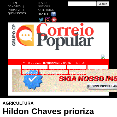
|
FALE
BUSQUE
CONOSCO
|
NOTÍCIAS
INTRANET
|
ANTERIORES
QUEM SOMOS
SIGA O CP
*
Rondônia,
07/08/2026 - 05:26
INICIAL
CLASSIFICADOS
CONTATO
CP NA WEB
EXPEDIENTE
NOTÍCIAS
Revista PONTO M
SERVIÇOS
AGRICULTURA
Hildon Chaves prioriza