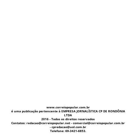
www.correiopopular.com.br
é uma publicação pertencente à EMPRESA JORNALÍSTICA CP DE RONDÔNIA
LTDA
2016 - Todos os direitos reservados
Contatos: redacao@correiopopular.net - comercial@correiopopular.com.br
- cpredacao@uol.com.br
Telefone: 69-3421-6853.