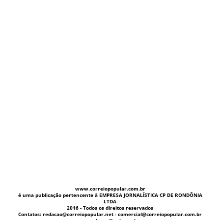
www.correiopopular.com.br
é uma publicação pertencente à EMPRESA JORNALÍSTICA CP DE RONDÔNIA
LTDA
2016 - Todos os direitos reservados
Contatos: redacao@correiopopular.net - comercial@correiopopular.com.br