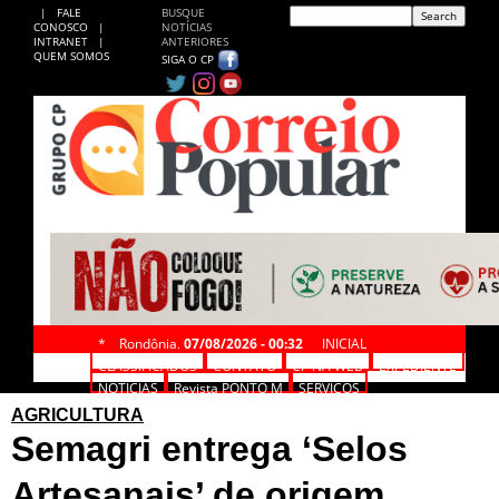
|
FALE
BUSQUE
CONOSCO
|
NOTÍCIAS
INTRANET
|
ANTERIORES
QUEM SOMOS
SIGA O CP
*
Rondônia,
07/08/2026 - 00:32
INICIAL
CLASSIFICADOS
CONTATO
CP NA WEB
EXPEDIENTE
NOTÍCIAS
Revista PONTO M
SERVIÇOS
AGRICULTURA
Semagri entrega ‘Selos
Artesanais’ de origem