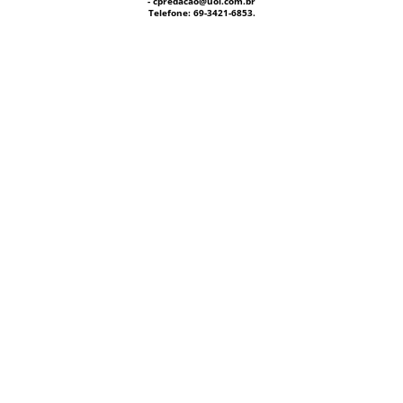
- cpredacao@uol.com.br
Telefone: 69-3421-6853.