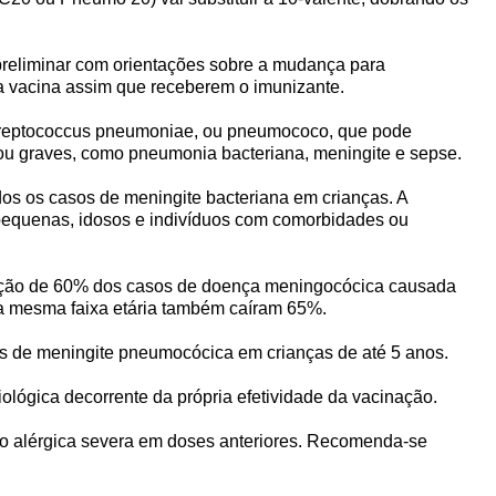
o preliminar com orientações sobre a mudança para
 a vacina assim que receberem o imunizante.
treptococcus pneumoniae, ou pneumococo, que pode
 ou graves, como pneumonia bacteriana, meningite e sepse.
os os casos de meningite bacteriana em crianças. A
pequenas, idosos e indivíduos com comorbidades ou
redução de 60% dos casos de doença meningocócica causada
na mesma faixa etária também caíram 65%.
is de meningite pneumocócica em crianças de até 5 anos.
ológica decorrente da própria efetividade da vacinação.
ão alérgica severa em doses anteriores. Recomenda-se