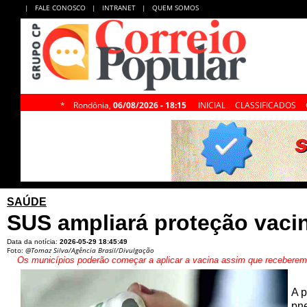
|
FALE CONOSCO
|
INTRANET
|
QUEM SOMOS
*
Rondônia,
06/08/2026 - 18:15
INICIAL
CLASSIFICADOS
SAÚDE
SUS ampliará proteção vaci
Data da notícia:
2026-05-29 18:45:49
Foto:
@Tomaz Silva/Agência Brasil/Divulgação
Os municípios poderão começar a aplicar a vacina assim que receberem
A p
pne