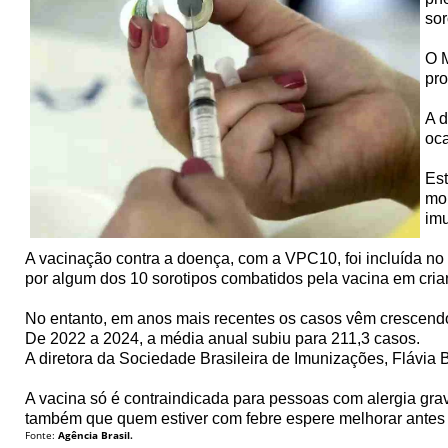
sor
O M
pro
A 
oca
Est
mor
im
A vacinação contra a doença, com a VPC10, foi incluída n
por algum dos 10 sorotipos combatidos pela vacina em cri
No entanto, em anos mais recentes os casos vêm crescendo
De 2022 a 2024, a média anual subiu para 211,3 casos.
A diretora da Sociedade Brasileira de Imunizações, Flávia 
A vacina só é contraindicada para pessoas com alergia gr
também que quem estiver com febre espere melhorar antes 
Fonte:
Agência Brasil.