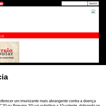
ÇOS
cia
 oferecer um imunizante mais abrangente contra a doença
0 ou Pneumo 20) vai substituir a 10-valente, dobrando os