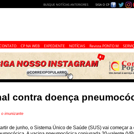
BUSQUE NOTÍCIAS ANTERIORES
SIGA O CP
CONTATO
CP NA WEB
EXPEDIENTE
NOTÍCIAS
Revista PONTO M
SERVI
nal contra doença pneumocó
 o imunizante
artir de junho, o Sistema Único de Saúde (SUS) vai começar a
umocócica. A vacina pneumocócica conjugada 20-valente (VPC2