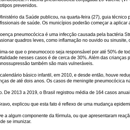
otipos prevenidos.
inistério da Saúde publicou, na quarta-feira (27), guia técnic
fissionais de saúde. Os municípios poderão começar a aplicar
doença pneumocócica é uma infecção causada pela bactéria S
sionar quadros leves, como inflamação no ouvido ou sinusite,
ima-se que o pneumococo seja responsável por até 50% de tod
talidade nesses casos é de cerca de 30%. Além das crianças 
unossupressão também são mais vulneráveis.
o calendário básico infantil, em 2010, e desde então, houve 
anças de até dois anos. Os casos de meningite pneumocócica 
. De 2013 a 2019, o Brasil registrou média de 164 casos anua
Bravo, explicou que esta fato é reflexo de uma mudança epidemi
ave a algum componente da fórmula, ou que apresentaram reaç
de se imunizar.