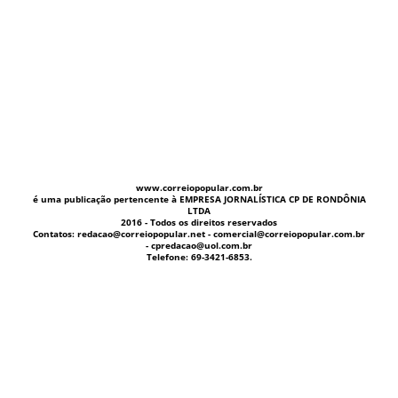
www.correiopopular.com.br
é uma publicação pertencente à EMPRESA JORNALÍSTICA CP DE RONDÔNIA
LTDA
2016 - Todos os direitos reservados
Contatos: redacao@correiopopular.net - comercial@correiopopular.com.br
- cpredacao@uol.com.br
Telefone: 69-3421-6853.