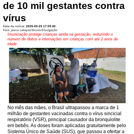
de 10 mil gestantes contra
vírus
Data da notícia:
2026-05-29 17:09:40
Foto:
Jesica Labajos/Secom/Divulgação
Imunização protege crianças ainda na gestação, reduzindo o
número de óbitos e internações em crianças com até 2 anos de
idade
No mês das mães, o Brasil ultrapassou a marca de 1
milhão de gestantes vacinadas contra o vírus sincicial
respiratório (VSR), principal causador da bronquiolite
em bebês. As doses foram aplicadas gratuitamente pelo
Sistema Único de Saúde (SUS), que passou a ofertar a