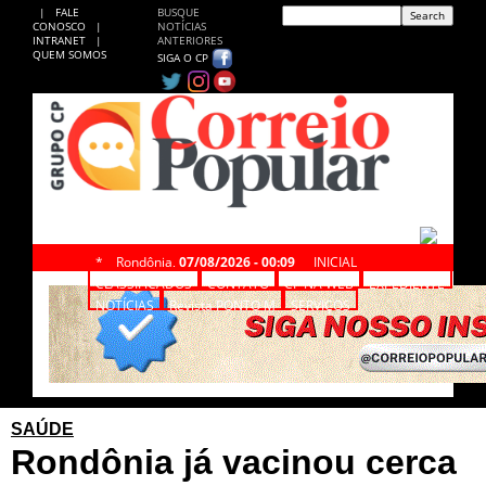
|
FALE
BUSQUE
CONOSCO
|
NOTÍCIAS
INTRANET
|
ANTERIORES
QUEM SOMOS
SIGA O CP
*
Rondônia,
07/08/2026 - 00:09
INICIAL
CLASSIFICADOS
CONTATO
CP NA WEB
EXPEDIENTE
NOTÍCIAS
Revista PONTO M
SERVIÇOS
SAÚDE
Rondônia já vacinou cerca