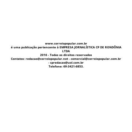
www.correiopopular.com.br
é uma publicação pertencente à EMPRESA JORNALÍSTICA CP DE RONDÔNIA
LTDA
2016 - Todos os direitos reservados
Contatos: redacao@correiopopular.net - comercial@correiopopular.com.br
- cpredacao@uol.com.br
Telefone: 69-3421-6853.