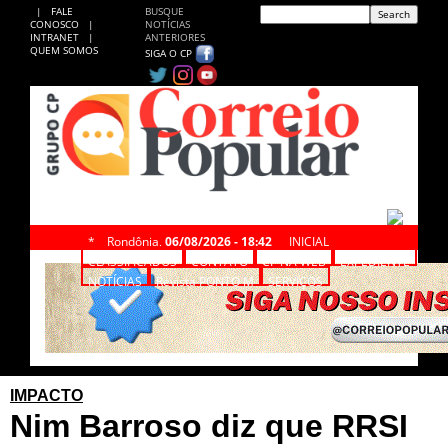
|
FALE
BUSQUE
CONOSCO
|
NOTÍCIAS
INTRANET
|
ANTERIORES
QUEM SOMOS
SIGA O CP
*
Rondônia,
06/08/2026 - 18:42
INICIAL
CLASSIFICADOS
CONTATO
CP NA WEB
EXPEDIENTE
NOTÍCIAS
Revista PONTO M
SERVIÇOS
IMPACTO
Nim Barroso diz que RRSI