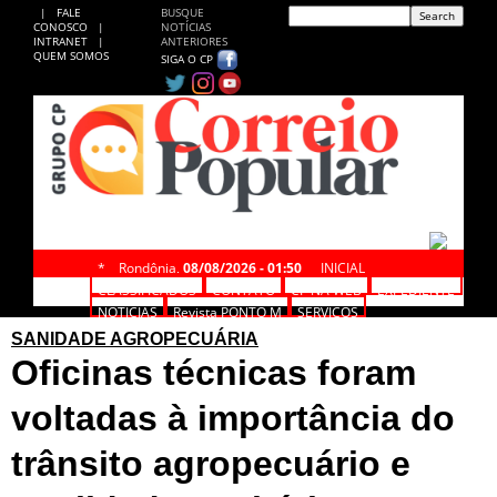
|
FALE
BUSQUE
CONOSCO
|
NOTÍCIAS
INTRANET
|
ANTERIORES
QUEM SOMOS
SIGA O CP
*
Rondônia,
08/08/2026 - 01:50
INICIAL
CLASSIFICADOS
CONTATO
CP NA WEB
EXPEDIENTE
NOTÍCIAS
Revista PONTO M
SERVIÇOS
SANIDADE AGROPECUÁRIA
Oficinas técnicas foram
voltadas à importância do
trânsito agropecuário e