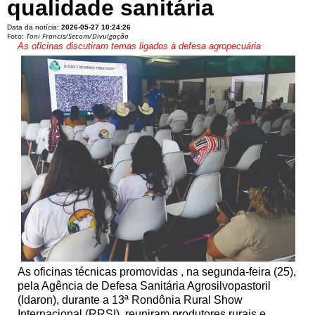
qualidade sanitária
Data da notícia:
2026-05-27 10:24:26
Foto:
Toni Francis/Secom/Divulgação
As oficinas discutiram temas ligados à defesa agropecuária
As oficinas técnicas promovidas , na segunda-feira (25),
pela Agência de Defesa Sanitária Agrosilvopastoril
(Idaron), durante a 13ª Rondônia Rural Show
Internacional (RRSI), reuniram produtores rurais e