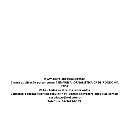
www.correiopopular.com.br
é uma publicação pertencente à EMPRESA JORNALÍSTICA CP DE RONDÔNIA
LTDA
2016 - Todos os direitos reservados
Contatos: redacao@correiopopular.net - comercial@correiopopular.com.br
- cpredacao@uol.com.br
Telefone: 69-3421-6853.