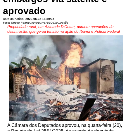
aprovado
Data da notícia:
2026-05-22 18:30:35
Foto:
Thiago Rodrigues/Arquivo/SGC/Divulgação
Propriedade rural, em Alvorada D’Oeste, durante operações de
desintrusão, que gerou tensão na ação do Ibama e Polícia Federal
A Câmara dos Deputados aprovou, na quarta-feira (20),