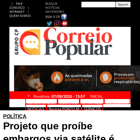
|
FALE
BUSQUE
CONOSCO
|
NOTÍCIAS
INTRANET
|
ANTERIORES
QUEM SOMOS
SIGA O CP
*
Rondônia,
07/08/2026 - 13:57
INICIAL
CLASSIFICADOS
CONTATO
CP NA WEB
EXPEDIENTE
NOTÍCIAS
Revista PONTO M
SERVIÇOS
POLÍTICA
Projeto que proíbe
embargos via satélite é