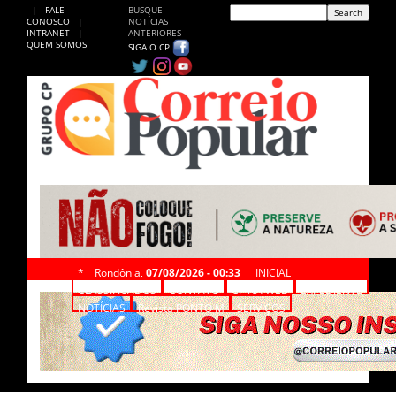
|
FALE
BUSQUE
CONOSCO
|
NOTÍCIAS
INTRANET
|
ANTERIORES
QUEM SOMOS
SIGA O CP
*
Rondônia,
07/08/2026 - 00:33
INICIAL
CLASSIFICADOS
CONTATO
CP NA WEB
EXPEDIENTE
NOTÍCIAS
Revista PONTO M
SERVIÇOS