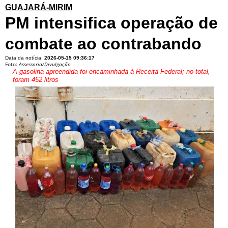
GUAJARÁ-MIRIM
PM intensifica operação de
combate ao contrabando
Data da notícia:
2026-05-15 09:36:17
Foto:
Assessoria/Divulgação
A gasolina apreendida foi encaminhada à Receita Federal; no total,
foram 452 litros