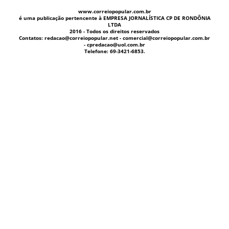
www.correiopopular.com.br
é uma publicação pertencente à EMPRESA JORNALÍSTICA CP DE RONDÔNIA
LTDA
2016 - Todos os direitos reservados
Contatos: redacao@correiopopular.net - comercial@correiopopular.com.br
- cpredacao@uol.com.br
Telefone: 69-3421-6853.