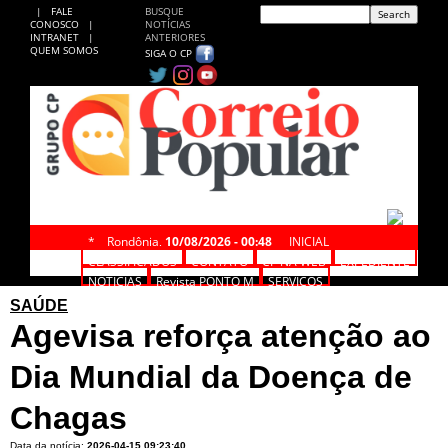
|
FALE
BUSQUE
CONOSCO
|
NOTÍCIAS
INTRANET
|
ANTERIORES
QUEM SOMOS
SIGA O CP
*
Rondônia,
10/08/2026 - 00:48
INICIAL
CLASSIFICADOS
CONTATO
CP NA WEB
EXPEDIENTE
NOTÍCIAS
Revista PONTO M
SERVIÇOS
SAÚDE
Agevisa reforça atenção ao
Dia Mundial da Doença de
Chagas
Data da notícia:
2026-04-15 09:23:40