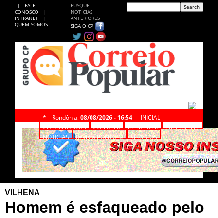
|
FALE
BUSQUE
CONOSCO
|
NOTÍCIAS
INTRANET
|
ANTERIORES
QUEM SOMOS
SIGA O CP
*
Rondônia,
08/08/2026 - 16:54
INICIAL
CLASSIFICADOS
CONTATO
CP NA WEB
EXPEDIENTE
NOTÍCIAS
Revista PONTO M
SERVIÇOS
VILHENA
Homem é esfaqueado pelo