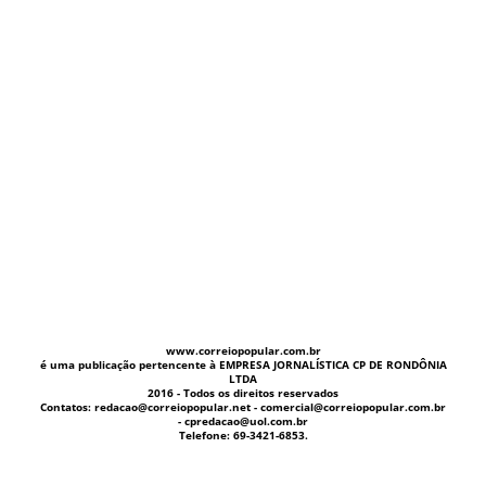
www.correiopopular.com.br
é uma publicação pertencente à EMPRESA JORNALÍSTICA CP DE RONDÔNIA
LTDA
2016 - Todos os direitos reservados
Contatos: redacao@correiopopular.net - comercial@correiopopular.com.br
- cpredacao@uol.com.br
Telefone: 69-3421-6853.