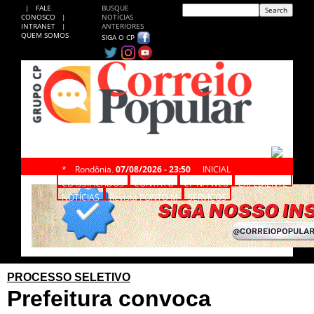
|
FALE
BUSQUE
CONOSCO
|
NOTÍCIAS
INTRANET
|
ANTERIORES
QUEM SOMOS
SIGA O CP
*
Rondônia,
07/08/2026 - 23:50
INICIAL
CLASSIFICADOS
CONTATO
CP NA WEB
EXPEDIENTE
NOTÍCIAS
Revista PONTO M
SERVIÇOS
PROCESSO SELETIVO
Prefeitura convoca