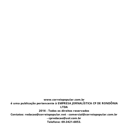
www.correiopopular.com.br
é uma publicação pertencente à EMPRESA JORNALÍSTICA CP DE RONDÔNIA
LTDA
2016 - Todos os direitos reservados
Contatos: redacao@correiopopular.net - comercial@correiopopular.com.br
- cpredacao@uol.com.br
Telefone: 69-3421-6853.