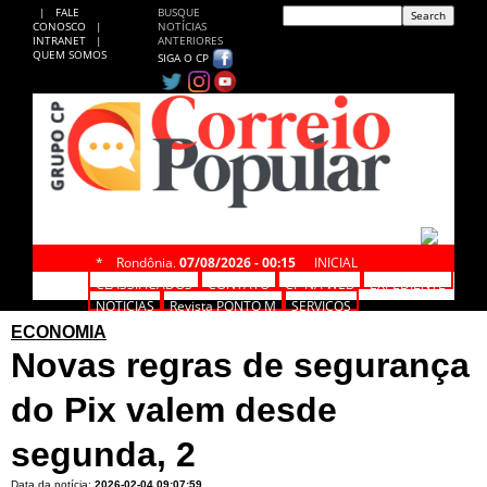
|
FALE
BUSQUE
CONOSCO
|
NOTÍCIAS
INTRANET
|
ANTERIORES
QUEM SOMOS
SIGA O CP
*
Rondônia,
07/08/2026 - 00:15
INICIAL
CLASSIFICADOS
CONTATO
CP NA WEB
EXPEDIENTE
NOTÍCIAS
Revista PONTO M
SERVIÇOS
ECONOMIA
Novas regras de segurança
do Pix valem desde
segunda, 2
Data da notícia:
2026-02-04 09:07:59