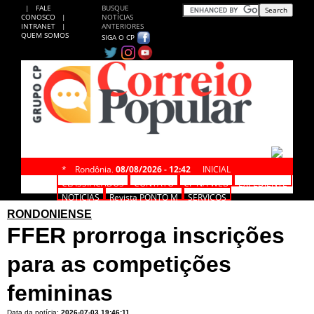
|
FALE
BUSQUE
CONOSCO
|
NOTÍCIAS
INTRANET
|
ANTERIORES
QUEM SOMOS
SIGA O CP
*
Rondônia,
08/08/2026 - 12:42
INICIAL
CLASSIFICADOS
CONTATO
CP NA WEB
EXPEDIENTE
NOTÍCIAS
Revista PONTO M
SERVIÇOS
RONDONIENSE
FFER prorroga inscrições
para as competições
femininas
Data da notícia:
2026-07-03 19:46:11