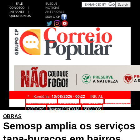
|
FALE
BUSQUE
CONOSCO
|
NOTÍCIAS
INTRANET
|
ANTERIORES
QUEM SOMOS
SIGA O CP
*
Rondônia,
10/08/2026 - 00:22
INICIAL
CLASSIFICADOS
CONTATO
CP NA WEB
EXPEDIENTE
NOTÍCIAS
Revista PONTO M
SERVIÇOS
OBRAS
Semosp amplia os serviços
tapa-buracos em bairros