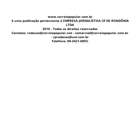
www.correiopopular.com.br
é uma publicação pertencente à EMPRESA JORNALÍSTICA CP DE RONDÔNIA
LTDA
2016 - Todos os direitos reservados
Contatos: redacao@correiopopular.net - comercial@correiopopular.com.br
- cpredacao@uol.com.br
Telefone: 69-3421-6853.