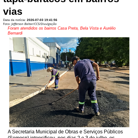
vias
Data da notícia:
2026-07-03 19:41:56
Foto:
Jefferson Baltar/CCS/Divulgação
Foram atendidos os bairros Casa Preta, Bela Vista e Aurélio
Bernardi
A Secretaria Municipal de Obras e Serviços Públicos
(Semosp) intensificou, nos dias 2 e 3 de julho, os