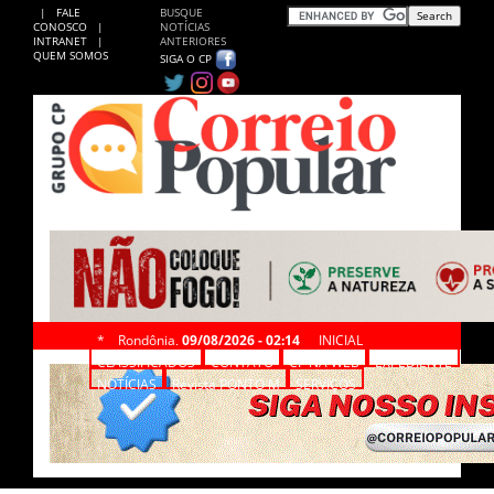
|
FALE
BUSQUE
CONOSCO
|
NOTÍCIAS
INTRANET
|
ANTERIORES
QUEM SOMOS
SIGA O CP
*
Rondônia,
09/08/2026 - 02:14
INICIAL
CLASSIFICADOS
CONTATO
CP NA WEB
EXPEDIENTE
NOTÍCIAS
Revista PONTO M
SERVIÇOS