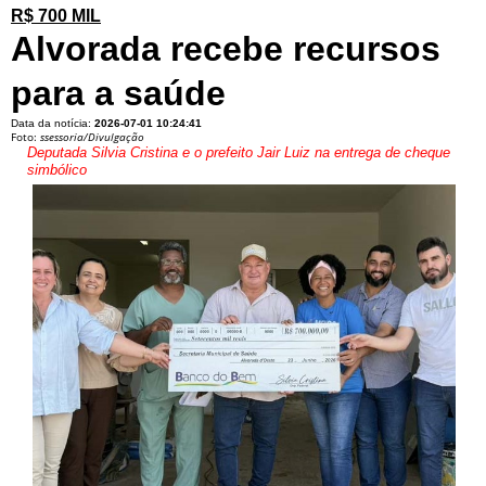
R$ 700 MIL
Alvorada recebe recursos
para a saúde
Data da notícia:
2026-07-01 10:24:41
Foto:
ssessoria/Divulgação
Deputada Silvia Cristina e o prefeito Jair Luiz na entrega de cheque
simbólico