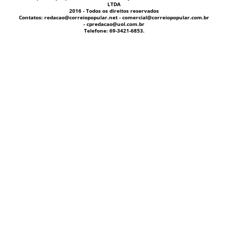
LTDA
2016 - Todos os direitos reservados
Contatos: redacao@correiopopular.net - comercial@correiopopular.com.br
- cpredacao@uol.com.br
Telefone: 69-3421-6853.