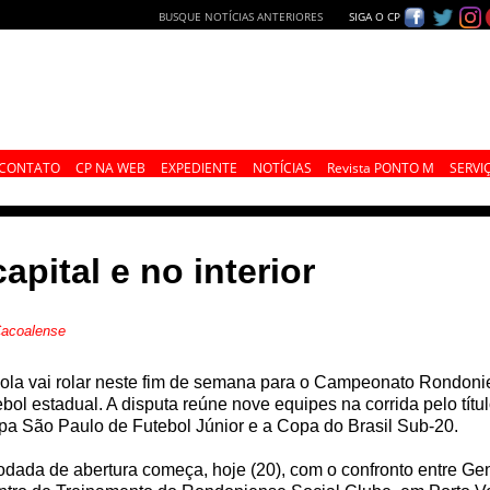
BUSQUE NOTÍCIAS ANTERIORES
SIGA O CP
CONTATO
CP NA WEB
EXPEDIENTE
NOTÍCIAS
Revista PONTO M
SERVI
apital e no interior
Cacoalense
ola vai rolar neste fim de semana para o Campeonato Rondoni
ebol estadual. A disputa reúne nove equipes na corrida pelo tít
a São Paulo de Futebol Júnior e a Copa do Brasil Sub-20.
odada de abertura começa, hoje (20), com o confronto entre Gen