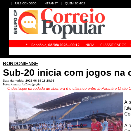
|
FALE CONOSCO
|
INTRANET
|
QUEM SOMOS
*
Rondônia,
08/08/2026 - 00:12
INICIAL
CLASSIFICADOS
RONDONIENSE
Sub-20 inicia com jogos na c
Data da notícia:
2026-06-19 18:28:06
Foto:
Assessoria/Divulgação
O destaque da rodada de abertura é o clássico entre Ji-Paraná e União 
A b
fut
Cop
A r