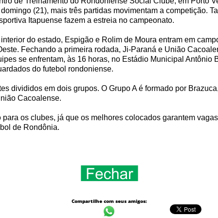
tro de Treinamento do Rondoniense Social Clube, em Porto V
domingo (21), mais três partidas movimentam a competição. 
portiva Itapuense fazem a estreia no campeonato.
interior do estado, Espigão e Rolim de Moura entram em campo
este. Fechando a primeira rodada, Ji-Paraná e União Cacoalen
ipes se enfrentam, às 16 horas, no Estádio Municipal Antônio
ardados do futebol rondoniense.
es divididos em dois grupos. O Grupo A é formado por Brazuca,
União Cacoalense.
so para os clubes, já que os melhores colocados garantem vagas
ebol de Rondônia.
Compartilhe com seus amigos: