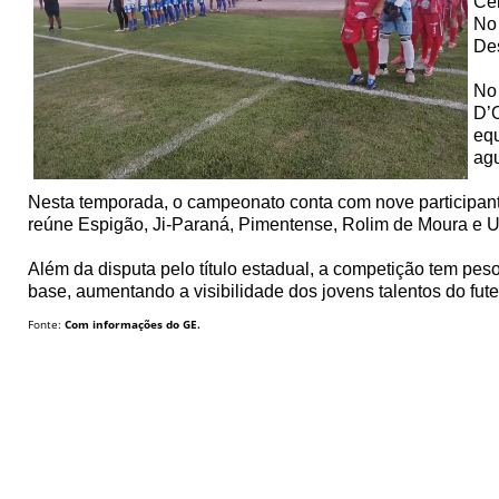
Cen
No 
Des
No 
D’O
equ
agu
Nesta temporada, o campeonato conta com nove participant
reúne Espigão, Ji-Paraná, Pimentense, Rolim de Moura e 
Além da disputa pelo título estadual, a competição tem pe
base, aumentando a visibilidade dos jovens talentos do fut
Fonte:
Com informações do GE.