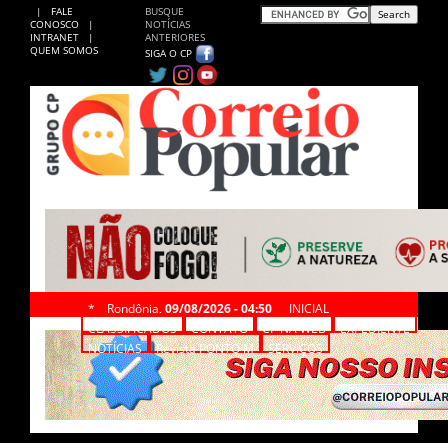
|
FALE
BUSQUE
CONOSCO
|
NOTÍCIAS
INTRANET
|
ANTERIORES
QUEM SOMOS
SIGA O CP
*
Rondônia,
09/08/2026 - 04:50
INICIAL
CLASSIFICADOS
CONTATO
CP NA WEB
EXPEDIENTE
NOTÍCIAS
Revista PONTO M
SERVIÇOS