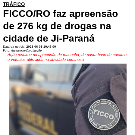
TRÁFICO
FICCO/RO faz apreensão
de 276 kg de drogas na
cidade de Ji-Paraná
Data da notícia:
2026-06-09 10:47:00
Foto:
Assessoria/Divulgação
Ação resultou na apreensão de maconha, de pasta base de cocaína
e veículos utilizados na atividade criminosa