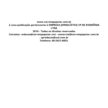
www.correiopopular.com.br
é uma publicação pertencente à EMPRESA JORNALÍSTICA CP DE RONDÔNIA
LTDA
2016 - Todos os direitos reservados
Contatos: redacao@correiopopular.net - comercial@correiopopular.com.br
- cpredacao@uol.com.br
Telefone: 69-3421-6853.