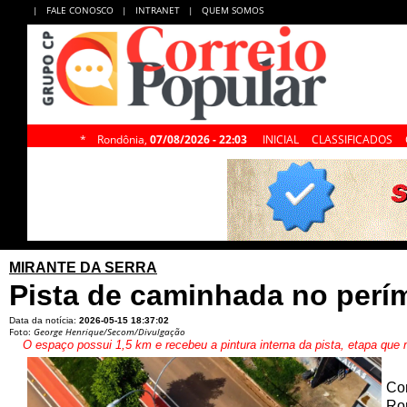
|
FALE CONOSCO
|
INTRANET
|
QUEM SOMOS
*
Rondônia,
07/08/2026 - 22:03
INICIAL
CLASSIFICADOS
MIRANTE DA SERRA
Pista de caminhada no perí
Data da notícia:
2026-05-15 18:37:02
Foto:
George Henrique/Secom/Divulgação
O espaço possui 1,5 km e recebeu a pintura interna da pista, etapa que
Com
Ro