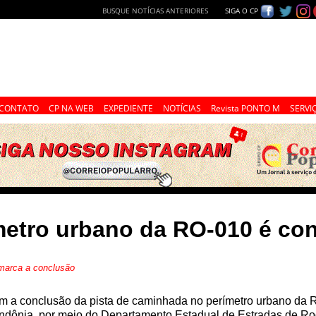
BUSQUE NOTÍCIAS ANTERIORES
SIGA O CP
CONTATO
CP NA WEB
EXPEDIENTE
NOTÍCIAS
Revista PONTO M
SERVI
metro urbano da RO-010 é con
 marca a conclusão
 a conclusão da pista de caminhada no perímetro urbano da R
ndônia, por meio do Departamento Estadual de Estradas de Ro