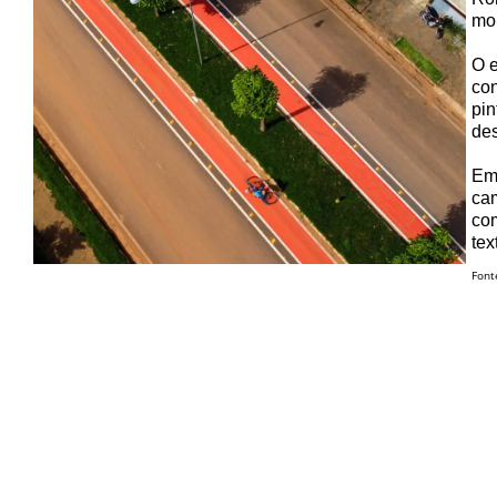
mob
O e
con
pin
de
Em 
cam
com
tex
Font