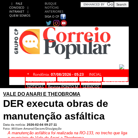
|
FALE
BUSQUE
CONOSCO
|
NOTÍCIAS
INTRANET
|
ANTERIORES
QUEM SOMOS
SIGA O CP
*
Rondônia,
07/08/2026 - 05:23
INICIAL
CLASSIFICADOS
CONTATO
CP NA WEB
EXPEDIENTE
NOTÍCIAS
Revista PONTO M
SERVIÇOS
VALE DO ANARI E THEOBROMA
DER executa obras de
manutenção asfáltica
Data da notícia:
2026-02-04 09:27:11
Foto:
William Amaral/Secom/Divulgação
A manutenção asfáltica foi realizada na RO-133, no trecho que liga
o município de Vale do Anari a Theobroma