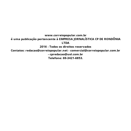
www.correiopopular.com.br
é uma publicação pertencente à EMPRESA JORNALÍSTICA CP DE RONDÔNIA
LTDA
2016 - Todos os direitos reservados
Contatos: redacao@correiopopular.net - comercial@correiopopular.com.br
- cpredacao@uol.com.br
Telefone: 69-3421-6853.