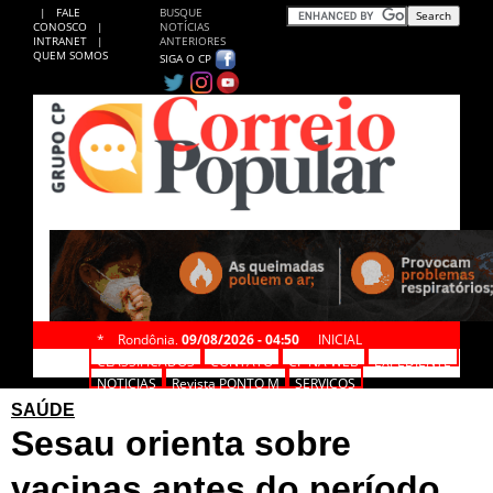
|
FALE
BUSQUE
CONOSCO
|
NOTÍCIAS
INTRANET
|
ANTERIORES
QUEM SOMOS
SIGA O CP
*
Rondônia,
09/08/2026 - 04:50
INICIAL
CLASSIFICADOS
CONTATO
CP NA WEB
EXPEDIENTE
NOTÍCIAS
Revista PONTO M
SERVIÇOS
SAÚDE
Sesau orienta sobre
vacinas antes do período